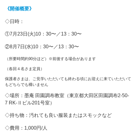
《開催概要》
◇日時：
①7月23日(火)10：30〜／13：30〜
②8月7日(水)10：30〜／13：30〜
（所要時間約90分ほど）※前後する場合があります
（各回４名さま定員）
保護者さまは、ご見学いただいても終わる頃にお迎えに来ていただいて
もどちらでも構いません
◇場所：墨庵 田園調布教室（東京都大田区田園調布2-50-
7 RK-Ⅱビル201号室）
◇持ち物：汚れても良い服装またはスモックなど
◇費用：1,000円/人