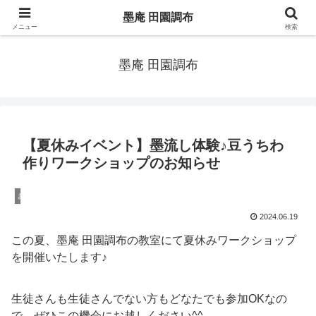
自由が丘駅隣 田園調布駅から徒歩1分の書道（習字）教室〜手ぶらで通え
墨庵 田園調布
る！〜
メニュー
検索
墨庵 田園調布
【夏休みイベント】墨流し体験♪豆うちわ
作りワークショップのお知らせ
お知らせ
2024.06.19
この夏、墨庵 田園調布の教室にて夏休みワークショップ
を開催いたします♪
生徒さんも生徒さんでない方もどなたでも参加OKなの
で、ぜひこの機会にお越しください^^