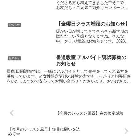
くださる方も増えてきました^^そこで、
お友だち・ご兄弟ご紹介キャンペーンを
スタートさせていただきます。ご紹介し
てくださった方がご入会された場合は、
下記の特典をご用意しておりますので、
【金曜日クラス増設のお知らせ】
お知らせ
ぜひお友だちやご兄弟を...
暖かい日が増えてきてそろそろ新学期の
慌ただしい季節となりますね。そんな
中、クラス増設のお知らせです。2023年4
月より、金曜日クラスを増設させていた
だく運びとなりました。火・木・金すべ
て月3回ずつの開講となりますので、各月
書道教室 アルバイト講師募集の
お知らせ
のレッスン日はコチ...
お知らせ
墨庵 田園調布では、一緒にアルバイトとして先生をしてくれる方を
募集しています。※女性限定講師未経験の方でもしっかりと指導研修
をいたしますので安心してお問い合わせくださいませ。おかげさまで
多くの生徒さんに通っていただき、このたび生徒数の増加と...
【今月のレッスン風景】春の検定試験
【今月のレッスン風景】短冊に願いを込
めて☆