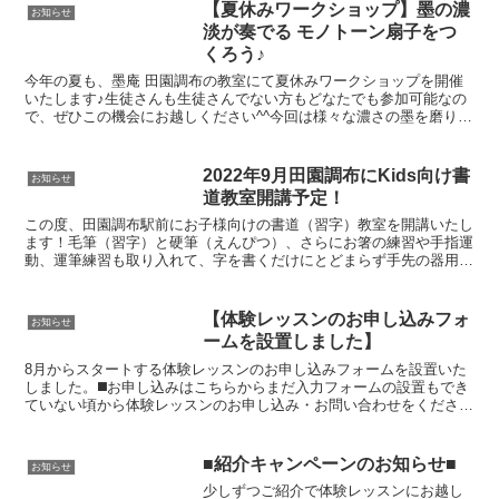
【夏休みワークショップ】墨の濃
お知らせ
淡が奏でる モノトーン扇子をつ
くろう♪
今年の夏も、墨庵 田園調布の教室にて夏休みワークショップを開催
いたします♪生徒さんも生徒さんでない方もどなたでも参加可能なの
で、ぜひこの機会にお越しください^^今回は様々な濃さの墨を磨り、
その濃淡を生かして模様をつけたモノトーン扇子を作って...
2022年9月田園調布にKids向け書
お知らせ
道教室開講予定！
この度、田園調布駅前にお子様向けの書道（習字）教室を開講いたし
ます！毛筆（習字）と硬筆（えんぴつ）、さらにお箸の練習や手指運
動、運筆練習も取り入れて、字を書くだけにとどまらず手先の器用
さ・脳の活性化・礼儀作法も身につけていくことができる教室...
【体験レッスンのお申し込みフォ
お知らせ
ームを設置しました】
8月からスタートする体験レッスンのお申し込みフォームを設置いた
しました。◼️お申し込みはこちらからまだ入力フォームの設置もでき
ていない頃から体験レッスンのお申し込み・お問い合わせをくださっ
た方々もいらっしゃって、嬉しい限りです。お問い合わせ...
■紹介キャンペーンのお知らせ■
お知らせ
少しずつご紹介で体験レッスンにお越し