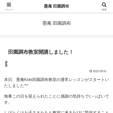
自由が丘駅隣 田園調布駅から徒歩1分の書道（習字）教室〜手ぶらで通え
墨庵 田園調布
る！〜
メニュー
検索
墨庵 田園調布
田園調布教室開講しました！
教室
2022.09.01
本日、墨庵Kids田園調布教室の通常レッスンがスタートい
たしました^^
無事この日を迎えられたことに感謝の気持ちでいっぱいで
す。
しばらくはお子さまたちも教室に来るたびに緊張すること