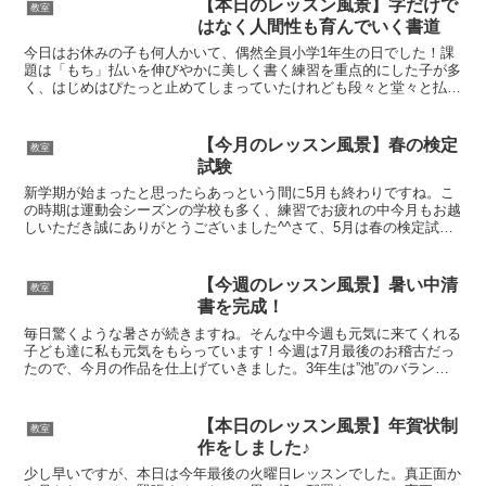
【本日のレッスン風景】字だけで
教室
はなく人間性も育んでいく書道
今日はお休みの子も何人かいて、偶然全員小学1年生の日でした！課
題は「もち」払いを伸びやかに美しく書く練習を重点的にした子が多
く、はじめはぴたっと止めてしまっていたけれども段々と堂々と払え
るようになっていました^^また、書いているうちについ背...
【今月のレッスン風景】春の検定
教室
試験
新学期が始まったと思ったらあっという間に5月も終わりですね。こ
の時期は運動会シーズンの学校も多く、練習でお疲れの中今月もお越
しいただき誠にありがとうございました^^さて、5月は春の検定試験
の月です！なかなか難しい課題も多い中みんな何枚も書い...
【今週のレッスン風景】暑い中清
教室
書を完成！
毎日驚くような暑さが続きますね。そんな中今週も元気に来てくれる
子ども達に私も元気をもらっています！今週は7月最後のお稽古だっ
たので、今月の作品を仕上げていきました。3年生は”池”のバランス
が難しく苦戦しながらも、がんばって仕上げました！夏休...
【本日のレッスン風景】年賀状制
教室
作をしました♪
少し早いですが、本日は今年最後の火曜日レッスンでした。真正面か