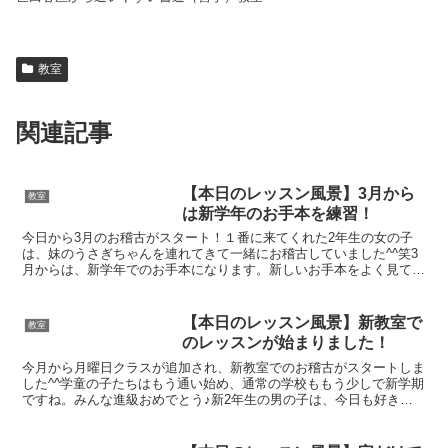
教室
関連記事
【本日のレッスン風景】3月から
教室
は新学年のお手本を練習！
今日から3月のお稽古がスタート！１番に来てくれた2年生の女の子
は、妹のうさぎちゃんを連れてきて一緒にお稽古していました^^笑3
月からは、新学年でのお手本になります。新しいお手本をよく見てみ
んな真剣に書いていました^^3月号の教書の優秀作品ペ...
【本日のレッスン風景】新教室で
教室
のレッスンが始まりました！
今月から月曜日クラスが追加され、新教室でのお稽古がスタートしま
した^^学童の子たちはもう通い始め、通常の学校ももう少しで新学期
ですね。みんな進級おめでとう♪新2年生の男の子は、今日も好きな
字を書いていました！その中に出てきた払いがなかなかう...