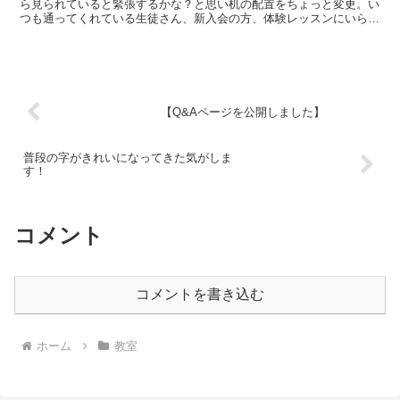
ら見られていると緊張するかな？と思い机の配置をちょっと変更。い
つも通ってくれている生徒さん、新入会の方、体験レッスンにいらっ
しゃってご入会してくれた方と、今日もみなさまありがとう...
【Q&Aページを公開しました】
普段の字がきれいになってきた気がしま
す！
コメント
コメントを書き込む
ホーム
教室